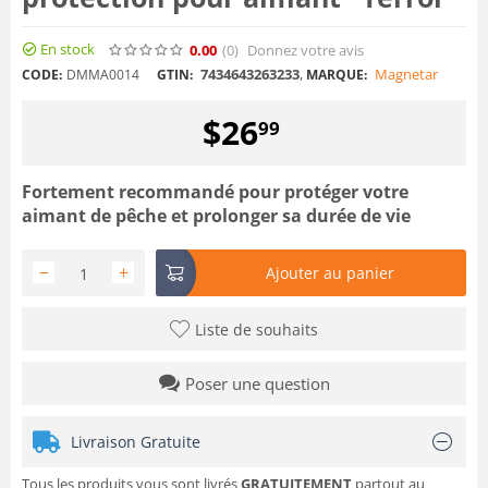
En stock
0.00
(0
)
Donnez votre avis
7434643263233
,
Magnetar
CODE:
DMMA0014
GTIN:
MARQUE:
$
26
99
Fortement recommandé pour protéger votre
aimant de pêche et prolonger sa durée de vie
−
+
Ajouter au panier
Liste de souhaits
Poser une question
Livraison Gratuite
Tous les produits vous sont livrés
GRATUITEMENT
partout au