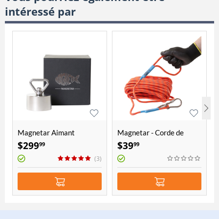
intéressé par
Magnetar Aimant
Magnetar - Corde de
"Terror"
10mm d'épaisseur et 20
$
299
$
39
99
99
mètres de longueur
(3)