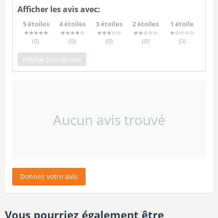
Afficher les avis avec:
5 étoiles
4 étoiles
3 étoiles
2 étoiles
1 étoile
(0
)
(0
)
(0
)
(0
)
(0
)
Afficher tous les avis
Aucun avis trouvé
Donnez votre avis
Vous pourriez également être