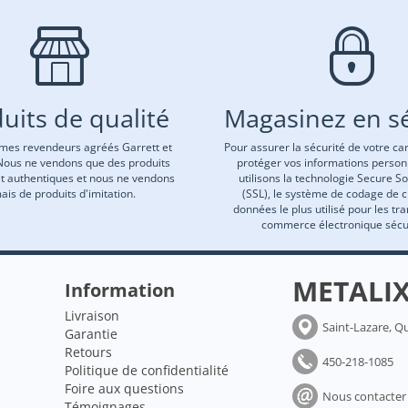
uits de qualité
Magasinez en sé
es revendeurs agréés Garrett et
Pour assurer la sécurité de votre car
Nous ne vendons que des produits
protéger vos informations person
et authentiques et nous ne vendons
utilisons la technologie Secure S
ais de produits d'imitation.
(SSL), le système de codage de 
données le plus utilisé pour les tr
commerce électronique sécu
METALI
Information
Livraison
Saint-Lazare, Q
Garantie
Retours
450-218-1085
Politique de confidentialité
Foire aux questions
Nous contacter
Témoignages