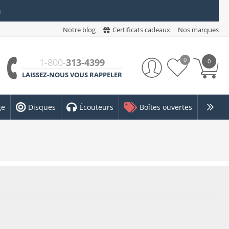
n
Notre blog
Certificats cadeaux
Nos marques
0
1-800-
313-4399
0
LAISSEZ-NOUS VOUS RAPPELER
ge
Disques
Écouteurs
Boîtes ouvertes