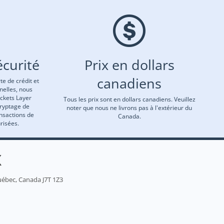
curité
Prix en dollars
canadiens
te de crédit et
nelles, nous
ockets Layer
Tous les prix sont en dollars canadiens. Veuillez
cryptage de
noter que nous ne livrons pas à l'extérieur du
ansactions de
Canada.
risées.
X
uébec, Canada J7T 1Z3