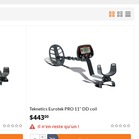
Teknetics Eurotek PRO 11'' DD coil
$
443
00
Il n'en reste qu'un !
+