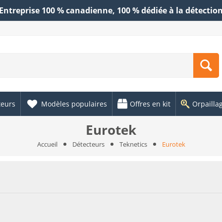
Entreprise 100 % canadienne, 100 % dédiée à la détectio
teurs
Modèles populaires
Offres en kit
Orpailla
Eurotek
Accueil
Détecteurs
Teknetics
Eurotek