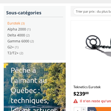
Trier par prix : du plus 
Sous-catégories
Eurotek
(3)
Alpha 2000
(1)
Delta 4000
(2)
Gamma 6000
(2)
G2+
(1)
T2/T2+
(2)
Teknetics Eurotek
$
239
00
Il n'en reste qu'un
+