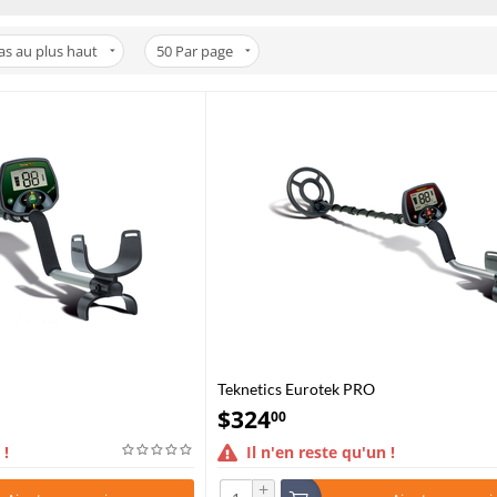
bas au plus haut
50
Par page
Teknetics Eurotek PRO
$
324
00
 !
Il n'en reste qu'un !
+