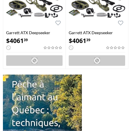
Garrett ATX Deepseeker
Garrett ATX Deepseeker
Package Avec 20″ Deepseeker
Package Avec 20″ Deepseeker
$
4061
$
4061
39
39
Et Un 11″x13″ Disque Mono
Et Un 11″x13″ Disque DD
Fermé
Fermé