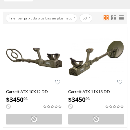
Trier par prix : du plus bas au plus haut
50
Garrett ATX 10X12 DD
Garrett ATX 11X13 DD -
Detecteur de Metal
Disque Fermé
$
3450
$
3450
93
93