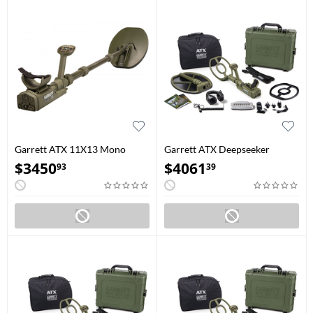
Garrett ATX 11X13 Mono
Garrett ATX Deepseeker
Disque Fermé- Detecteur de
Package Avec 20″ Deepseeker
$
3450
$
4061
93
39
Metal
Et Un 10″x12″ Disque DD
Ouvert