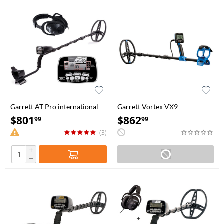
Garrett AT Pro international
Garrett Vortex VX9
$
801
$
862
99
99
(3)
+
−