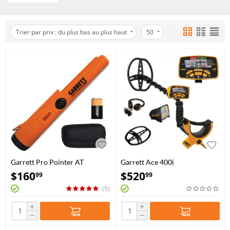
Trier par prix : du plus bas au plus haut
50
Garrett Pro Pointer AT
Garrett Ace 400i
$
160
$
520
99
99
(5)
+
+
−
−