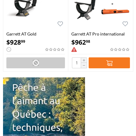
Garrett AT Gold
Garrett AT Pro international
avec pointeur Pro-Pointer AT
$
928
$
962
99
98
+
−