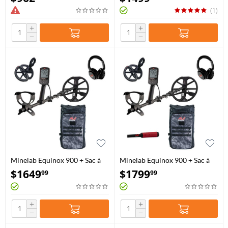
(1)
+
+
−
−
Minelab Equinox 900 + Sac à
Minelab Equinox 900 + Sac à
dos
dos et Pro-Find 40
$
1649
$
1799
99
99
+
+
−
−