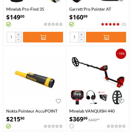
Minelab Pro-Find 35
Garrett Pro Pointer AT
$
149
$
160
00
99
(5)
+
+
−
−
-18%
Nokta Pointeur AccuPOINT
Minelab VANQUISH 440
$
215
$
369
90
99
$
449
00