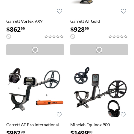
Garrett Vortex VX9
Garrett AT Gold
$
862
$
928
99
99
Garrett AT Pro international
Minelab Equinox 900
avec pointeur Pro-Pointer AT
$
962
$
1499
98
00