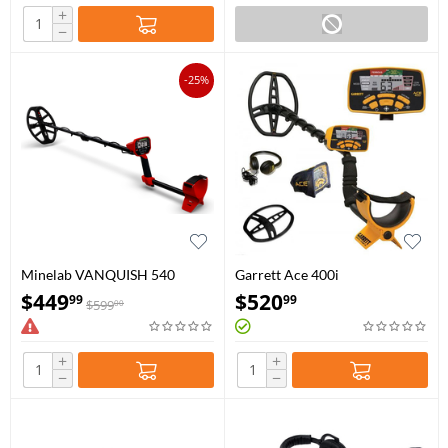
+
−
-25%
Minelab VANQUISH 540
Garrett Ace 400i
$
449
$
520
99
99
$
599
00
+
+
−
−