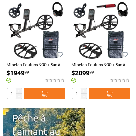
Minelab Equinox 900 + Sac à
Minelab Equinox 900 + Sac à
dos et disque EQX15
dos, disque EQX15 et Pro-Find
$
1949
$
2099
99
99
40
+
+
−
−