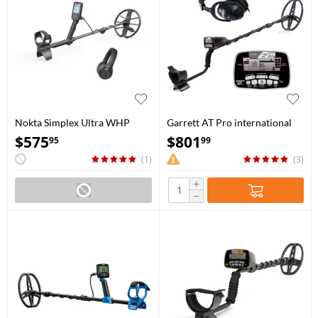
Nokta Simplex Ultra WHP
Garrett AT Pro international
$
575
$
801
95
99
(1)
(3)
+
−