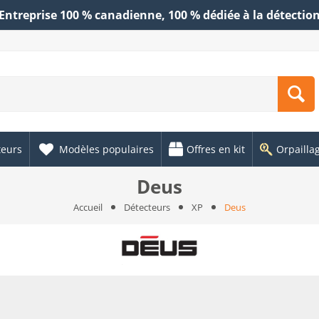
Entreprise 100 % canadienne, 100 % dédiée à la détectio
teurs
Modèles populaires
Offres en kit
Orpailla
Deus
Accueil
Détecteurs
XP
Deus