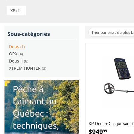
XP
(1)
Trier par prix : du plus 
Sous-catégories
Deus
(1)
ORX
(4)
Deus II
(8)
XTREM HUNTER
(3)
XP Deus + Casque sans f
Télécommande
$
949
99