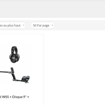
bas au plus haut
50
Par page
il WS5 + Disque 9" +