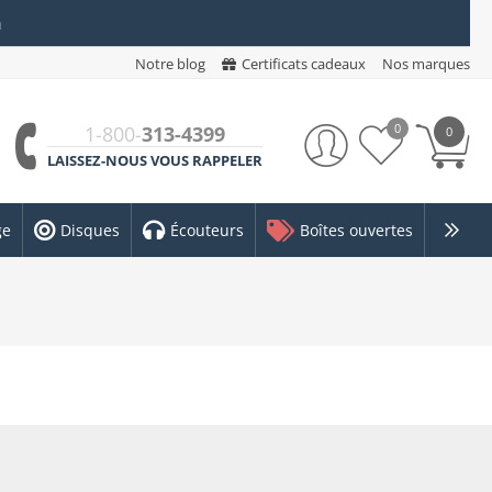
n
Notre blog
Certificats cadeaux
Nos marques
0
1-800-
313-4399
0
LAISSEZ-NOUS VOUS RAPPELER
ge
Disques
Écouteurs
Boîtes ouvertes