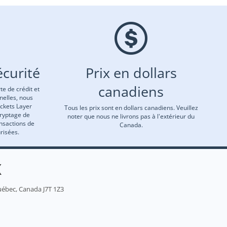
curité
Prix en dollars
canadiens
te de crédit et
nelles, nous
ockets Layer
Tous les prix sont en dollars canadiens. Veuillez
cryptage de
noter que nous ne livrons pas à l'extérieur du
ansactions de
Canada.
risées.
X
uébec, Canada J7T 1Z3