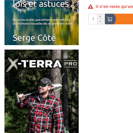
Il n'en reste qu'un
+
−