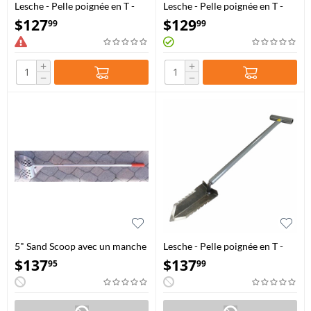
Lesche - Pelle poignée en T -
Lesche - Pelle poignée en T -
Sampson 31"
Sampson 36″
$
127
$
129
99
99
+
+
−
−
5" Sand Scoop avec un manche
Lesche - Pelle poignée en T -
de 36"
Sampson 31" avec double
$
137
$
137
95
99
denture