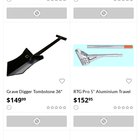
Grave Digger Tombstone 36″
RTG Pro 5" Aluminium Travel
Noir
Water Scoop
$
149
$
152
99
95