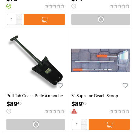
+
−
Pull Tab Gear - Pelle à manche
5" Supreme Beach Scoop
en T doublement dentelée 34
$
89
$
89
45
95
po
+
−