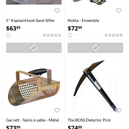
5" KaptainHook Sand Sifter
Nokta - Ensemble
d'accessoires de départ
$
63
$
72
95
99
Garrett - Tamis à sable - Métal
The BOSS Detector Pick
galvanisé
$
73
$
74
99
99