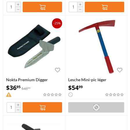
+
+
−
−
-25%
Nokta Premium Digger
Lesche Mini-pic léger
$
36
$
54
95
99
$
48
99
+
−