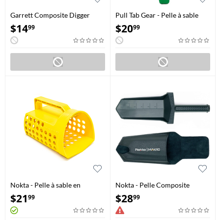
Garrett Composite Digger
Pull Tab Gear - Pelle à sable
(1606000)
$
14
$
20
99
99
Nokta - Pelle à sable en
Nokta - Pelle Composite
plastique
standard avec étui de ceinture
$
21
$
28
99
99