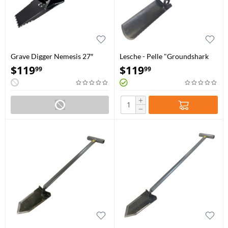
Grave Digger Nemesis 27″
Lesche - Pelle "Groundshark
Noir Vulcain
Relic Hunter"
$
119
$
119
99
99
+
−