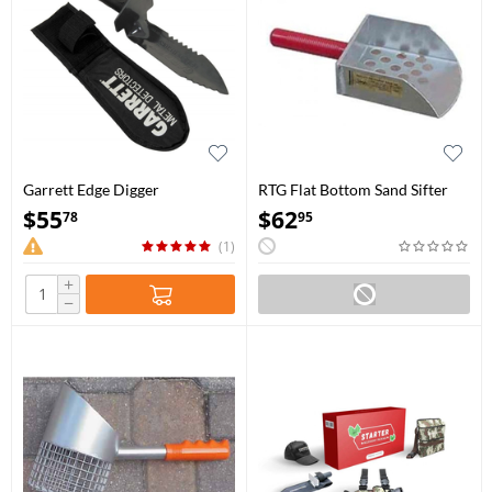
Garrett Edge Digger
RTG Flat Bottom Sand Sifter
$
55
$
62
78
95
(1)
+
−