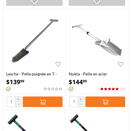
Lesche - Pelle poignée en T -
Nokta - Pelle en acier
Sampson 36" avec double
inoxydable de qualité
$
139
$
144
99
99
denture
supérieure
(1)
+
+
−
−