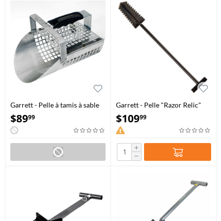
Garrett - Pelle à tamis à sable
Garrett - Pelle "Razor Relic"
en acier inoxydable
$
89
$
109
99
99
+
−