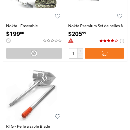
Nokta - Ensemble
Nokta Premium Set de pelles à
d'accessoires d'Aventure
sable 3-en-1
$
199
$
205
00
99
(1)
+
−
RTG - Pelle à sable Blade