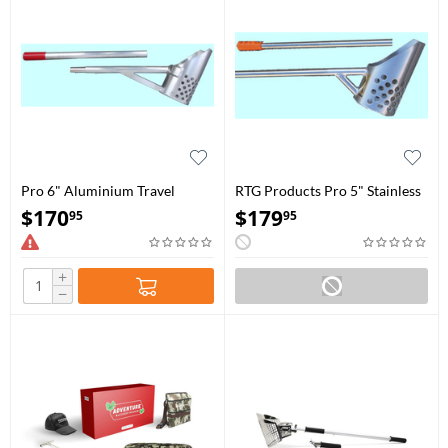
Pro 6" Aluminium Travel
RTG Products Pro 5" Stainless
Water Scoop
Steel Travel Water Scoop
$
170
$
179
95
95
+
−