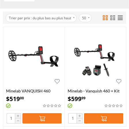
Trier par prix : du plus bas au plus haut
50
Minelab VANQUISH 460
Minelab - Vanquish 460 + Kit
d'Aventure
$
519
$
599
00
99
+
+
−
−