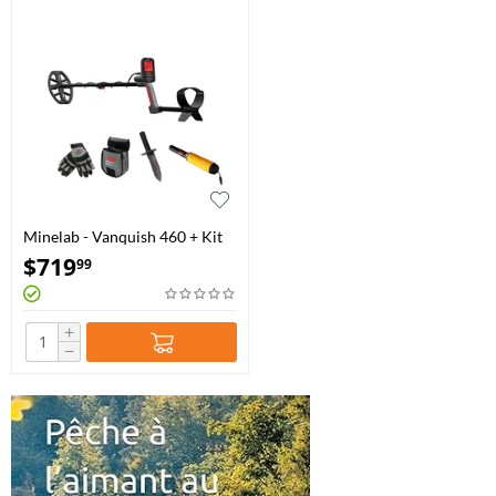
Minelab - Vanquish 460 + Kit
d'Aventure et Pro-Find 35
$
719
99
+
−