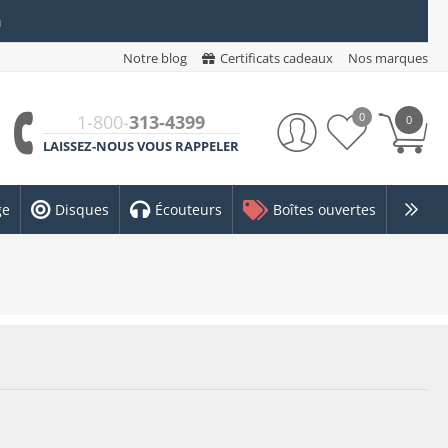
n
Notre blog
Certificats cadeaux
Nos marques
0
1-800-
313-4399
0
LAISSEZ-NOUS VOUS RAPPELER
ge
Disques
Écouteurs
Boîtes ouvertes