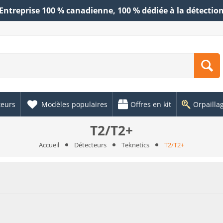
Entreprise 100 % canadienne, 100 % dédiée à la détectio
teurs
Modèles populaires
Offres en kit
Orpailla
T2/T2+
Accueil
Détecteurs
Teknetics
T2/T2+