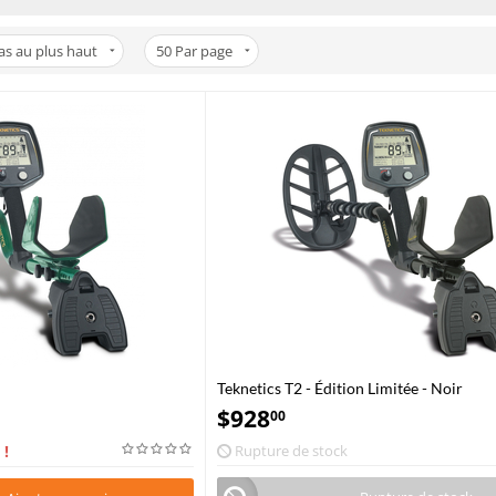
bas au plus haut
50
Par page
Teknetics T2 - Édition Limitée - Noir
$
928
00
 !
Rupture de stock