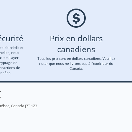
curité
Prix en dollars
canadiens
te de crédit et
nelles, nous
ockets Layer
Tous les prix sont en dollars canadiens. Veuillez
cryptage de
noter que nous ne livrons pas à l'extérieur du
ansactions de
Canada.
risées.
X
uébec, Canada J7T 1Z3