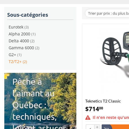
Trier par prix : du plus 
Sous-catégories
Eurotek
(3)
Alpha 2000
(1)
Delta 4000
(2)
Gamma 6000
(2)
G2+
(1)
T2/T2+
(2)
Teknetics T2 Classic
$
714
00
Il n'en reste qu'un
+