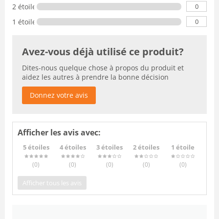
0
2 étoiles
0
1 étoile
Avez-vous déjà utilisé ce produit?
Dites-nous quelque chose à propos du produit et
aidez les autres à prendre la bonne décision
Donnez votre avis
Afficher les avis avec:
5 étoiles
4 étoiles
3 étoiles
2 étoiles
1 étoile
(0
)
(0
)
(0
)
(0
)
(0
)
Afficher tous les avis