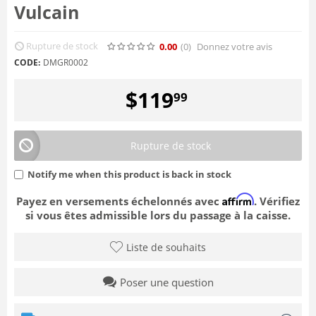
Vulcain
Rupture de stock
0.00
(0
)
Donnez votre avis
CODE:
DMGR0002
$
119
99
Rupture de stock
Notify me when this product is back in stock
Affirm
Payez en versements échelonnés avec
. Vérifiez
si vous êtes admissible lors du passage à la caisse.
Liste de souhaits
Poser une question