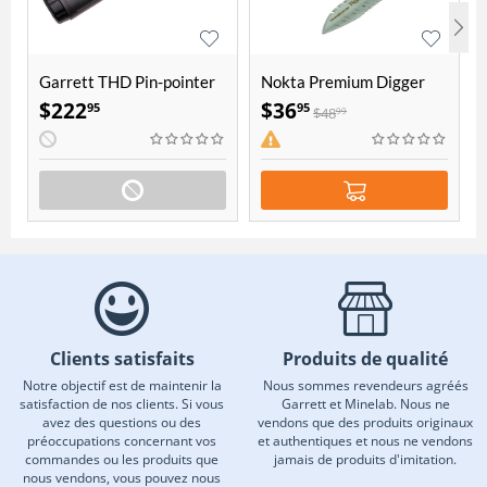
Garrett THD Pin-pointer
Nokta Premium Digger
#1165900
$
222
$
36
95
95
$
48
99
Clients satisfaits
Produits de qualité
Notre objectif est de maintenir la
Nous sommes revendeurs agréés
satisfaction de nos clients. Si vous
Garrett et Minelab. Nous ne
avez des questions ou des
vendons que des produits originaux
préoccupations concernant vos
et authentiques et nous ne vendons
commandes ou les produits que
jamais de produits d'imitation.
nous vendons, vous pouvez nous