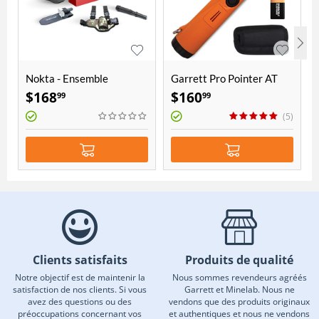
Nokta - Ensemble
Garrett Pro Pointer AT
d'accessoires Avantage
$
168
$
160
99
99
(5)
Clients satisfaits
Produits de qualité
Notre objectif est de maintenir la
Nous sommes revendeurs agréés
satisfaction de nos clients. Si vous
Garrett et Minelab. Nous ne
avez des questions ou des
vendons que des produits originaux
préoccupations concernant vos
et authentiques et nous ne vendons