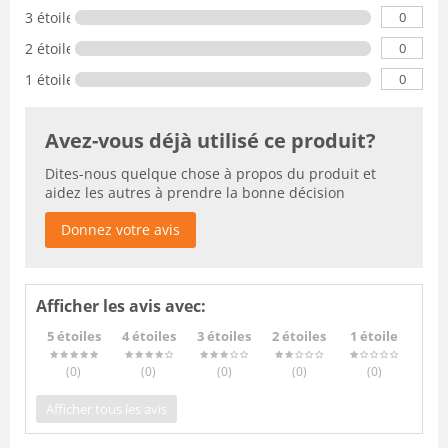
0
3 étoiles
0
2 étoiles
0
1 étoile
Avez-vous déjà utilisé ce produit?
Dites-nous quelque chose à propos du produit et
aidez les autres à prendre la bonne décision
Donnez votre avis
Afficher les avis avec:
5 étoiles
4 étoiles
3 étoiles
2 étoiles
1 étoile
(0
)
(0
)
(0
)
(0
)
(0
)
Afficher tous les avis