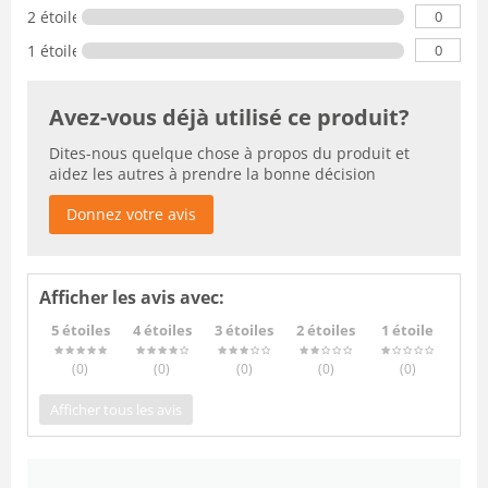
0
2 étoiles
0
1 étoile
Avez-vous déjà utilisé ce produit?
Dites-nous quelque chose à propos du produit et
aidez les autres à prendre la bonne décision
Donnez votre avis
Afficher les avis avec:
5 étoiles
4 étoiles
3 étoiles
2 étoiles
1 étoile
(0
)
(0
)
(0
)
(0
)
(0
)
Afficher tous les avis