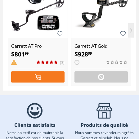
Garrett AT Pro
Garrett AT Gold
international
$
801
$
928
99
99
(3)
Clients satisfaits
Produits de qualité
Notre objectif est de maintenir la
Nous sommes revendeurs agréés
satisfaction de nos clients. Si vous
Garrett et Minelab. Nous ne