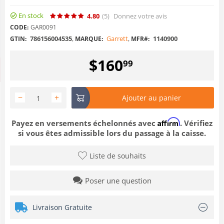
En stock
4.80
(5
)
Donnez votre avis
CODE:
GAR0091
786156004535
,
Garrett
,
1140900
GTIN:
MARQUE:
MFR#:
$
160
99
−
+
Ajouter au panier
Affirm
Payez en versements échelonnés avec
. Vérifiez
si vous êtes admissible lors du passage à la caisse.
Liste de souhaits
Poser une question
Livraison Gratuite