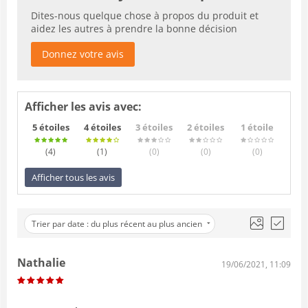
Dites-nous quelque chose à propos du produit et
aidez les autres à prendre la bonne décision
Donnez votre avis
Afficher les avis avec:
5 étoiles
4 étoiles
3 étoiles
2 étoiles
1 étoile
(4
)
(1
)
(0
)
(0
)
(0
)
Afficher tous les avis
Trier par date : du plus récent au plus ancien
Nathalie
19/06/2021, 11:09