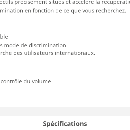
ectifs
précisément
situés
et
accélère
la récupérat
imination
en fonction de ce
que vous recherchez.
é
ible
rs mode de discrimination
rche des utilisateurs
internationaux
.
 contrôle du volume
Spécifications