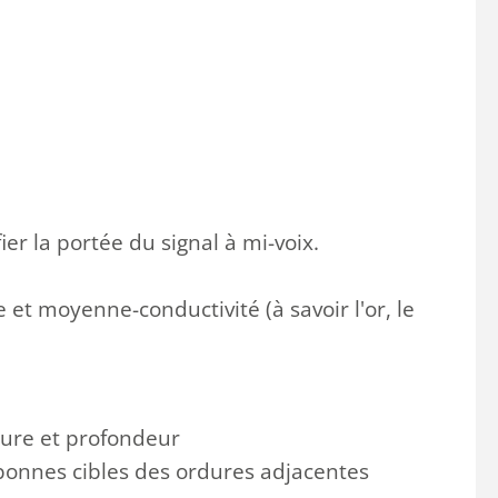
ier
la portée du signal
à mi-
voix
.
le et moyenne
-
conductivité
(à savoir
l'or
, le
ture et profondeur
 bonnes
cibles
des
ordures
adjacente
s