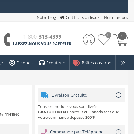
n
Notre blog
Certificats cadeaux
Nos marques
0
1-800-
313-4399
0
LAISSEZ-NOUS VOUS RAPPELER
ge
Disques
Écouteurs
Boîtes ouvertes
Livraison Gratuite
Tous les produits vous sont livrés
GRATUITEMENT
partout au Canada tant que
1141560
#:
votre commande dépasse
200 $
.
Commande par Téléphone