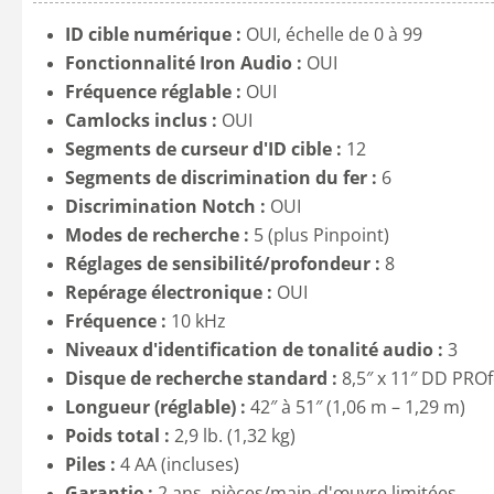
ID cible numérique :
OUI, échelle de 0 à 99
Fonctionnalité Iron Audio :
OUI
Fréquence réglable :
OUI
Camlocks inclus :
OUI
Segments de curseur d'ID cible :
12
Segments de discrimination du fer :
6
Discrimination Notch :
OUI
Modes de recherche :
5 (plus Pinpoint)
Réglages de sensibilité/profondeur :
8
Repérage électronique :
OUI
Fréquence :
10 kHz
Niveaux d'identification de tonalité audio :
3
Disque de recherche standard :
8,5″ x 11″ DD PR
Longueur (réglable) :
42″ à 51″ (1,06 m – 1,29 m)
Poids total :
2,9 lb. (1,32 kg)
Piles :
4 AA (incluses)
Garantie :
2 ans, pièces/main-d'œuvre limitées