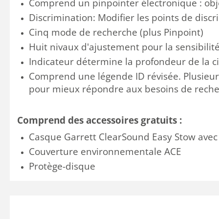
Comprend
un pinpointer électronique
:
obj
Discrimination:
Modifier
les points
de discr
Cinq mode de recherche (plus Pinpoint)
Huit nivaux d'ajustement pour la sensibilit
Indicateur
détermine
la profondeur
de la c
Comprend
une
légende
ID
révisée
. Plusieu
p
our mieux répondre aux
besoins
de reche
Comprend des accessoires gratuits :
Casque Garrett ClearSound Easy Stow avec
Couverture environnementale ACE
Protège-disque