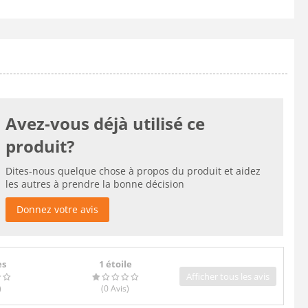
Avez-vous déjà utilisé ce
produit?
Dites-nous quelque chose à propos du produit et aidez
les autres à prendre la bonne décision
Donnez votre avis
es
1 étoile
Afficher tous les avis
)
(0
Avis
)