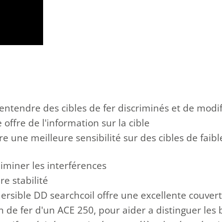
'entendre
des cibles
de fer
discriminés
et
de modif
e
offre de l'information
sur la cible
re
une meilleure sensibilité
sur des cibles
de faib
liminer
les interférences
ure
stabilité
rsible DD searchcoil offre une excellente couver
n
de fer
d'un
ACE
250
,
pour aider
a distinguer
les