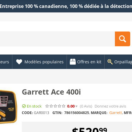
Entreprise 100 % canadienne, 100 % dédiée à la détectio
teurs
Modèles populaires
Offres en kit
Orpailla
Garrett Ace 400i
En stock
0.00
(0
Avis
)
Donnez votre avis
786156004825
,
Garrett
,
CODE:
GAR0013
GTIN:
MARQUE:
MFR
$
520
99