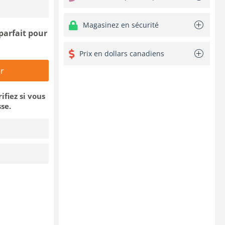
Magasinez en sécurité
parfait pour
Prix en dollars canadiens
r
rifiez si vous
se.