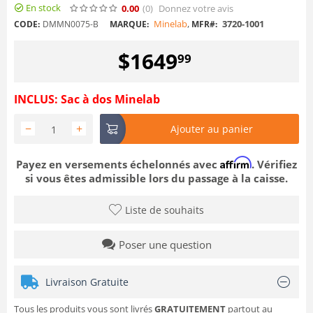
En stock
0.00
(0
)
Donnez votre avis
Minelab
,
3720-1001
CODE:
DMMN0075-B
MARQUE:
MFR#:
$
1649
99
INCLUS: Sac à dos Minelab
−
+
Ajouter au panier
Affirm
Payez en versements échelonnés avec
. Vérifiez
si vous êtes admissible lors du passage à la caisse.
Liste de souhaits
Poser une question
Livraison Gratuite
Tous les produits vous sont livrés
GRATUITEMENT
partout au