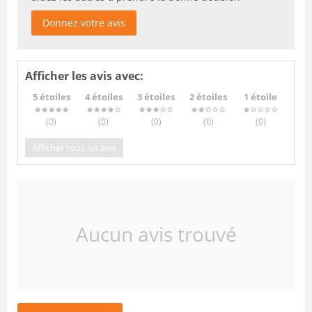
Donnez votre avis
Afficher les avis avec:
5 étoiles
4 étoiles
3 étoiles
2 étoiles
1 étoile
(0
)
(0
)
(0
)
(0
)
(0
)
Afficher tous les avis
Aucun avis trouvé