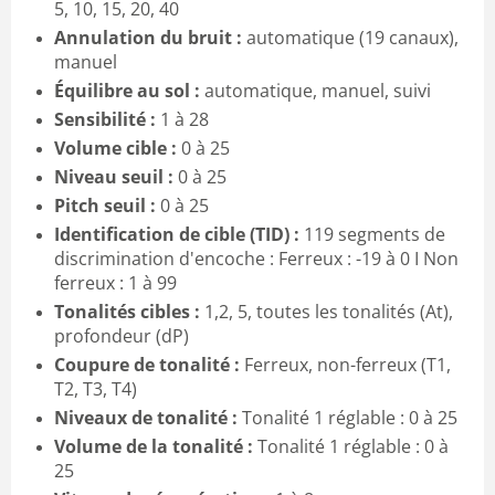
5, 10, 15, 20, 40
Annulation du bruit :
automatique (19 canaux),
manuel
Équilibre au sol :
automatique, manuel, suivi
Sensibilité :
1 à 28
Volume cible :
0 à 25
Niveau seuil :
0 à 25
Pitch seuil :
0 à 25
Identification de cible (TID) :
119 segments de
discrimination d'encoche : Ferreux : -19
à 0 I Non
ferreux : 1 à 99
Tonalités cibles :
1,2, 5, toutes les tonalités (At),
profondeur (dP)
Coupure de tonalité :
Ferreux, non-ferreux (T1,
T2, T3, T4)
Niveaux de tonalité :
Tonalité 1 réglable : 0 à 25
Volume de la tonalité :
Tonalité 1 réglable : 0 à
25