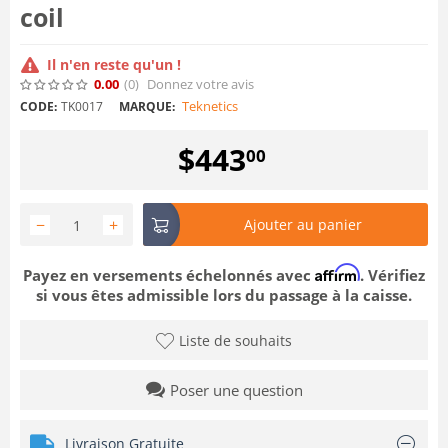
coil
Il n'en reste qu'un !
0.00
(0
)
Donnez votre avis
Teknetics
CODE:
TK0017
MARQUE:
$
443
00
−
+
Ajouter au panier
Affirm
Payez en versements échelonnés avec
. Vérifiez
si vous êtes admissible lors du passage à la caisse.
Liste de souhaits
Poser une question
Livraison Gratuite