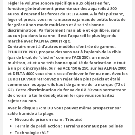
régler le volume sonore spécifique aux objets en fer,
fonction généralement présente sur des appareils à 800
euros. Il reprend les forces du DELTA 4000. A la fois puissant,
léger et précis, vous ne ramasserez jamais de petits bouts de
fer grâce à son mode multi-ton et à sa très bonne
discrimination. Parfaitement maniable et équilibré, sans
aucun jeu dans la canne, il est l'appareil le plus léger du
marché avec l'ALPHA 2000 (1kg !).
Contrairement à d'autres modèles d'entrée de gamme,
l'EUROTEK PRO, propose des sons net à l'aplomb de la cible
(pas de bruit de "cloche" comme l'ACE 250), un mode
multiton, et et une très bonne qualité de fabrication le tout
à un prix incroyable. Sur les ACE 150 & 250, sur les ALPHA 2000
et DELTA 4000 vous choisissez d'enlever le fer ou non. Avec les
EUROTEK vous retrouvez un rejet bien plus précis et étalé
comme sur les appareils haut de gamme de la marque (T2 et
G2). Cette discrimination du fer va de 0 à 39 vous permettant
de choisir la taille des objets en fer que vous souhaitez
rejeter ou non.
Avec le disque 27cm DD vous pouvez même prospecter sur
sable humide à la plage.
Niveau de prise en main : Très aisé
Terrain de prédilection : Terrains normaux peu pollués
Technologie : VLF