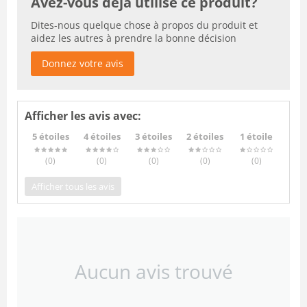
Avez-vous déjà utilisé ce produit?
Dites-nous quelque chose à propos du produit et
aidez les autres à prendre la bonne décision
Donnez votre avis
Afficher les avis avec:
5 étoiles
4 étoiles
3 étoiles
2 étoiles
1 étoile
(0
)
(0
)
(0
)
(0
)
(0
)
Afficher tous les avis
Aucun avis trouvé