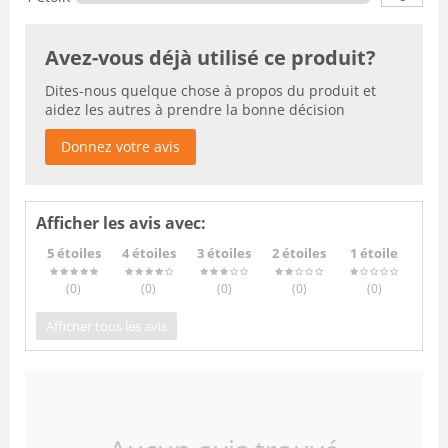
Avez-vous déjà utilisé ce produit?
Dites-nous quelque chose à propos du produit et
aidez les autres à prendre la bonne décision
Donnez votre avis
Afficher les avis avec:
5 étoiles
4 étoiles
3 étoiles
2 étoiles
1 étoile
(0
)
(0
)
(0
)
(0
)
(0
)
Afficher tous les avis