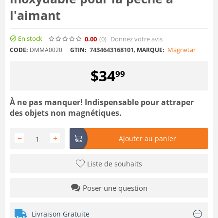
l'aimant
En stock
0.00
(0
)
Donnez votre avis
7434643168101
,
Magnetar
CODE:
DMMA0020
GTIN:
MARQUE:
$
34
99
À ne pas manquer! Indispensable pour attraper
des objets non magnétiques.
−
+
Ajouter au panier
Liste de souhaits
Poser une question
Livraison Gratuite