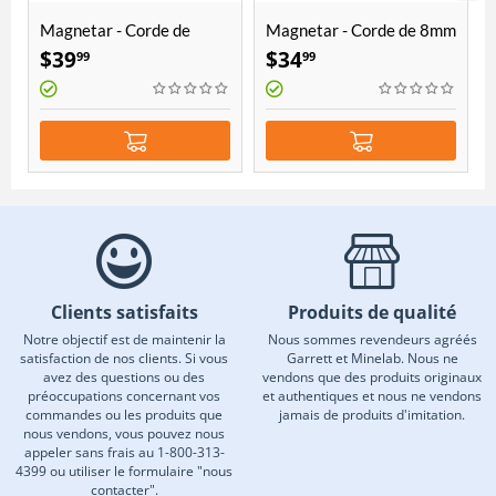
Magnetar - Corde de
Magnetar - Corde de 8mm
10mm d'épaisseur et 20
d'épaisseur et 20 mètres
$
39
$
34
99
99
mètres de longueur
de longueur
Clients satisfaits
Produits de qualité
Notre objectif est de maintenir la
Nous sommes revendeurs agréés
satisfaction de nos clients. Si vous
Garrett et Minelab. Nous ne
avez des questions ou des
vendons que des produits originaux
préoccupations concernant vos
et authentiques et nous ne vendons
commandes ou les produits que
jamais de produits d'imitation.
nous vendons, vous pouvez nous
appeler sans frais au 1-800-313-
4399 ou utiliser le formulaire "nous
contacter".