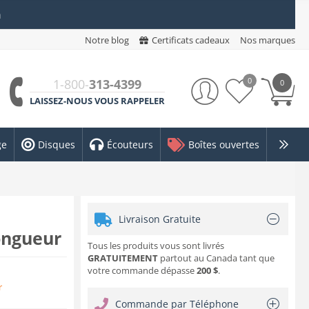
n
Notre blog
Certificats cadeaux
Nos marques
0
1-800-
313-4399
0
LAISSEZ-NOUS VOUS RAPPELER
ge
Disques
Écouteurs
Boîtes ouvertes
Livraison Gratuite
ongueur
Tous les produits vous sont livrés
GRATUITEMENT
partout au Canada tant que
votre commande dépasse
200 $
.
r
Commande par Téléphone