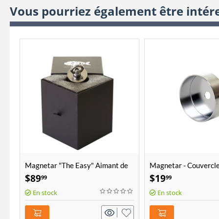
Vous pourriez également être intér
Magnetar "The Easy" Aimant de
Magnetar - Couvercle
pêche
protection pour aima
$
89
$
19
99
99
Easy"
En stock
En stock