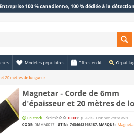
Entreprise 100 % canadienne, 100 % dédiée à la détectio
teurs
Modèles populaires
Offres en kit
Orpailla
et 20 mètres de longueur
Magnetar - Corde de 6mm
d'épaisseur et 20 mètres de l
En stock
0.00
(0
Avis
)
Donnez votre avis
7434643168187
,
Magneta
CODE:
DMMA0017
GTIN:
MARQUE: