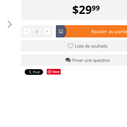
$
29
99
Ajouter au panie
−
+
Liste de souhaits
Poser une question
Save