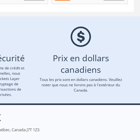
curité
Prix en dollars
canadiens
te de crédit et
nelles, nous
ockets Layer
Tous les prix sont en dollars canadiens. Veuillez
cryptage de
noter que nous ne livrons pas à l'extérieur du
ansactions de
Canada.
risées.
X
uébec, Canada J7T 1Z3