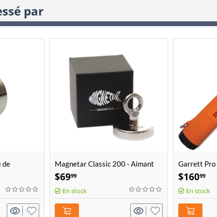
essé par
 de
Magnetar Classic 200 - Aimant
Garrett Pro
nt "The
de pêche (440LB/200KG)
$
69
$
160
99
99
En stock
En stock