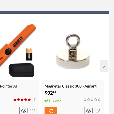
 Pointer AT
Magnetar Classic 300 - Aimant
Ma
de pêche (660LB/300KG)
d'
$
92
$
99
lo
(5)
En stock