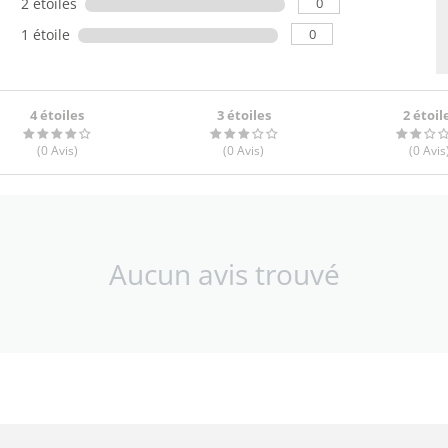
0
2 étoiles
0
1 étoile
4 étoiles
3 étoiles
2 étoil
(0
Avis
)
(0
Avis
)
(0
Avis
Aucun avis trouvé