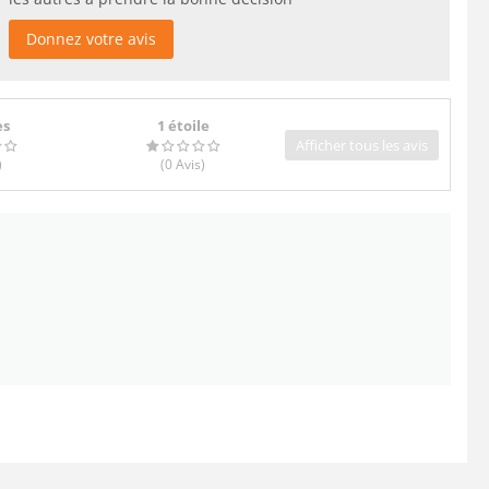
Donnez votre avis
es
1 étoile
Afficher tous les avis
)
(0
Avis
)