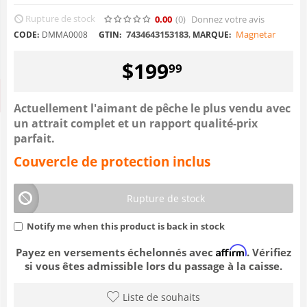
Rupture de stock
0.00
(0
)
Donnez votre avis
7434643153183
,
Magnetar
CODE:
DMMA0008
GTIN:
MARQUE:
$
199
99
Actuellement l'aimant de pêche le plus vendu avec
un attrait complet et un rapport qualité-prix
parfait.
Couvercle de protection inclus
Rupture de stock
Notify me when this product is back in stock
Affirm
Payez en versements échelonnés avec
. Vérifiez
si vous êtes admissible lors du passage à la caisse.
Liste de souhaits