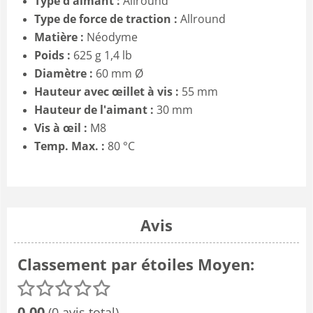
Type d'aimant :
Allround
Type de force de traction :
Allround
Matière :
Néodyme
Poids :
625 g 1,4 lb
Diamètre :
60 mm Ø
Hauteur avec œillet à vis :
55 mm
Hauteur de l'aimant :
30 mm
Vis à œil :
M8
Temp. Max. :
80 °C
Avis
Classement par étoiles Moyen:
0.00
(0 avis total)