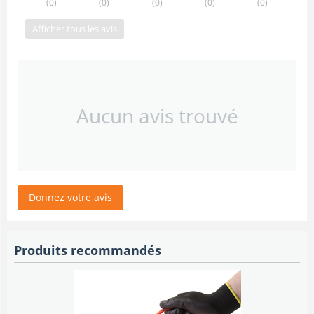
(0
)
(0
)
(0
)
(0
)
(0
)
Afficher tous les avis
Aucun avis trouvé
Donnez votre avis
Produits recommandés