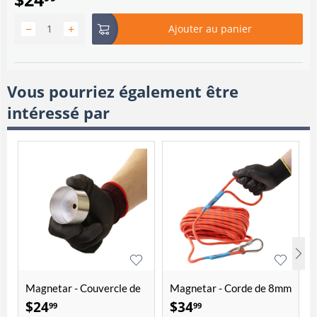
−
+
Ajouter au panier
Vous pourriez également être
intéressé par
Magnetar - Couvercle de
Magnetar - Corde de 8mm
protection pour aimant
d'épaisseur et 20 mètres
$
24
$
34
99
99
"Hardcore"
de longueur