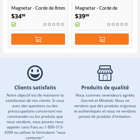
Magnetar - Corde de 8mm
Magnetar - Corde de
d'épaisseur et 20 mètres
10mm d'épaisseur et 20
$
34
$
39
99
99
de longueur
mètres de longueur
Clients satisfaits
Produits de qualité
Notre objectif est de maintenir la
Nous sommes revendeurs agréés
satisfaction de nos clients. Si vous
Garrett et Minelab. Nous ne
avez des questions ou des
vendons que des produits originaux
préoccupations concernant vos
et authentiques et nous ne vendons
commandes ou les produits que
jamais de produits d'imitation.
nous vendons, vous pouvez nous
appeler sans frais au 1-800-313-
4399 ou utiliser le formulaire "nous
contacter".