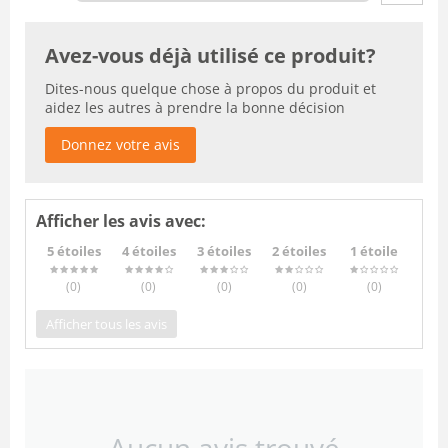
Avez-vous déjà utilisé ce produit?
Dites-nous quelque chose à propos du produit et
aidez les autres à prendre la bonne décision
Donnez votre avis
Afficher les avis avec:
5 étoiles
4 étoiles
3 étoiles
2 étoiles
1 étoile
(0
)
(0
)
(0
)
(0
)
(0
)
Afficher tous les avis
Aucun avis trouvé