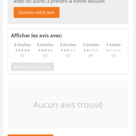
aidez les autres à prendre la bonne décision
Donnez votre avis
Afficher les avis avec:
5 étoiles
4 étoiles
3 étoiles
2 étoiles
1 étoile
(0
)
(0
)
(0
)
(0
)
(0
)
Afficher tous les avis
Aucun avis trouvé