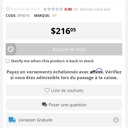
Rupture de stock
0.00
(0
)
Donnez votre avis
XP
CODE:
XP0016
MARQUE:
$
216
05
Rupture de stock
Notify me when this product is back in stock
Affirm
Payez en versements échelonnés avec
. Vérifiez
si vous êtes admissible lors du passage à la caisse.
Liste de souhaits
Poser une question
Livraison Gratuite