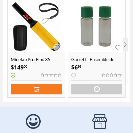
Minelab Pro-Find 35
Garrett - Ensemble de
deux fioles pour l'or
$
149
$
6
00
99