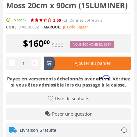
Moss 20cm x 90cm (1SLUMINER)
En stock
3.50
(2
)
Donnez votre avis
JL Gold Digger
CODE:
DMGD0002
MARQUE:
$
160
00
$
229
00
VOUS ÉCONOMISEZ:
$
69
00
−
+
Ajouter au panier
Affirm
Payez en versements échelonnés avec
. Vérifiez
si vous êtes admissible lors du passage à la caisse.
Liste de souhaits
Poser une question
Livraison Gratuite