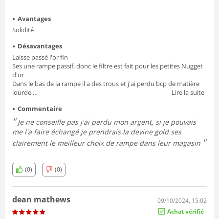
Avantages
Solidité
Désavantages
Laisse passé l'or fin
Ses une rampe passif, donc le filtre est fait pour les petites Nugget
d'or
Dans le bas de la rampe il a des trous et j'ai perdu bcp de matière
lourde
Lire la suite
Une fois le moment de nettoyer la rampe, ses très difficile de la
Commentaire
démonter les oreilles papillon sont vraiment mal conçu et dans le
mauvaise angle
Je ne conseille pas j'ai perdu mon argent, si je pouvais
Est arrivé tordu je l'ai déplier,
me l'a faire échangé je prendrais la devine gold ses
clairement le meilleur choix de rampe dans leur magasin
(0)
(0)
dean mathews
09/10/2024, 15:02
Achat vérifié