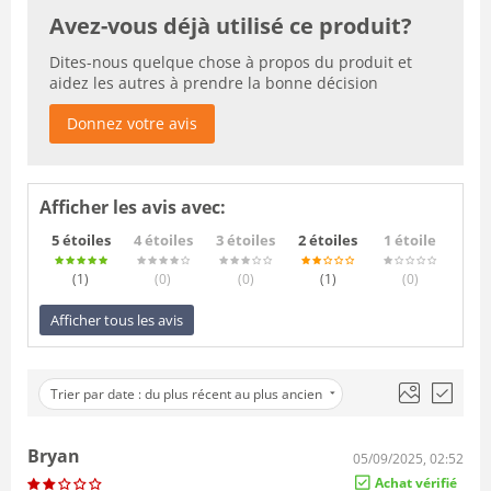
Avez-vous déjà utilisé ce produit?
Dites-nous quelque chose à propos du produit et
aidez les autres à prendre la bonne décision
Donnez votre avis
Afficher les avis avec:
5 étoiles
4 étoiles
3 étoiles
2 étoiles
1 étoile
(1
)
(0
)
(0
)
(1
)
(0
)
Afficher tous les avis
Trier par date : du plus récent au plus ancien
Bryan
05/09/2025, 02:52
Achat vérifié