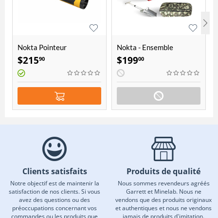
Nokta Pointeur
Nokta - Ensemble
AccuPOINT
d'accessoires d'Aventure
$
215
$
199
90
00
Clients satisfaits
Produits de qualité
Notre objectif est de maintenir la
Nous sommes revendeurs agréés
satisfaction de nos clients. Si vous
Garrett et Minelab. Nous ne
avez des questions ou des
vendons que des produits originaux
préoccupations concernant vos
et authentiques et nous ne vendons
commandes ou les produits que
jamais de produits d'imitation.