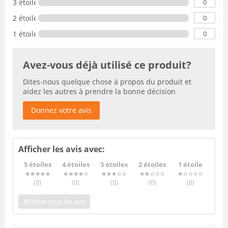
0
3 étoiles
0
2 étoiles
0
1 étoile
Avez-vous déjà utilisé ce produit?
Dites-nous quelque chose à propos du produit et
aidez les autres à prendre la bonne décision
Donnez votre avis
Afficher les avis avec:
5 étoiles
4 étoiles
3 étoiles
2 étoiles
1 étoile
(0
)
(0
)
(0
)
(0
)
(0
)
Afficher tous les avis