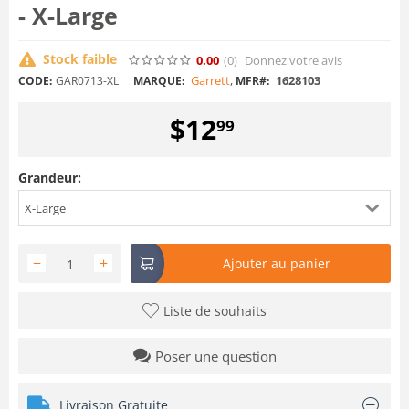
- X-Large
Stock faible
0.00
(0
)
Donnez votre avis
Garrett
,
1628103
CODE:
GAR0713-XL
MARQUE:
MFR#:
$
12
99
Grandeur:
X-Large
−
+
Ajouter au panier
Liste de souhaits
Poser une question
Livraison Gratuite