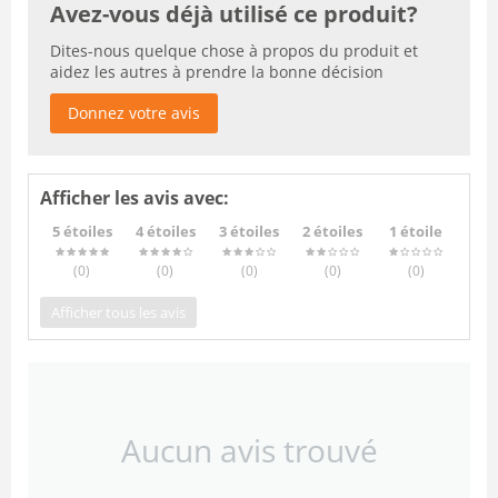
Avez-vous déjà utilisé ce produit?
Dites-nous quelque chose à propos du produit et
aidez les autres à prendre la bonne décision
Donnez votre avis
Afficher les avis avec:
5 étoiles
4 étoiles
3 étoiles
2 étoiles
1 étoile
(0
)
(0
)
(0
)
(0
)
(0
)
Afficher tous les avis
Aucun avis trouvé