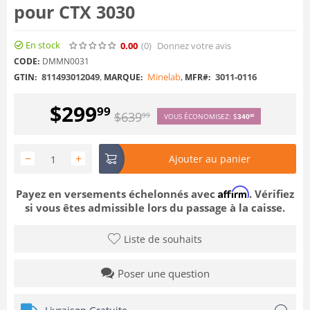
pour CTX 3030
En stock
0.00
(0
)
Donnez votre avis
CODE:
DMMN0031
811493012049
,
Minelab
,
3011-0116
GTIN:
MARQUE:
MFR#:
$
299
99
$
639
99
VOUS ÉCONOMISEZ:
$
340
00
−
+
Ajouter au panier
Affirm
Payez en versements échelonnés avec
. Vérifiez
si vous êtes admissible lors du passage à la caisse.
Liste de souhaits
Poser une question