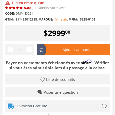
Il n'en reste qu'un !
5.00
(1
)
Donnez votre avis
CODE:
DMMN0021
811493012988
,
Minelab
,
3228-0101
GTIN:
MARQUE:
MFR#:
$
2999
00
−
+
Ajouter au panier
Affirm
Payez en versements échelonnés avec
. Vérifiez
si vous êtes admissible lors du passage à la caisse.
Liste de souhaits
Poser une question
Livraison Gratuite