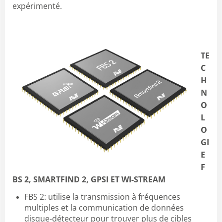
expérimenté.
TE
C
H
N
O
L
O
GI
E
F
BS 2, SMARTFIND 2, GPSI ET WI-STREAM
FBS 2: utilise la transmission à fréquences
multiples et la communication de données
disque-détecteur pour trouver plus de cibles