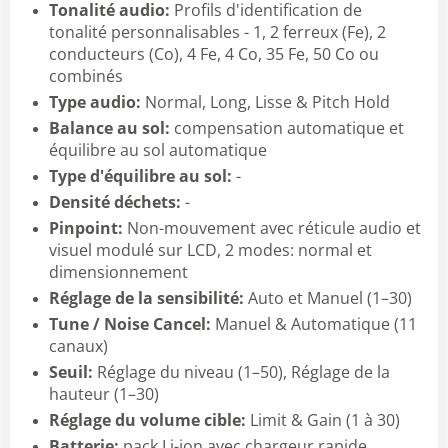
Tonalité audio:
Profils d'identification de
tonalité personnalisables - 1, 2 ferreux (Fe), 2
conducteurs (Co), 4 Fe, 4 Co, 35 Fe, 50 Co ou
combinés
Type audio:
Normal, Long, Lisse & Pitch Hold
Balance au sol:
compensation automatique et
équilibre au sol automatique
Type d'équilibre au sol:
-
Densité déchets:
-
Pinpoint:
Non-mouvement avec réticule audio et
visuel modulé sur LCD, 2 modes: normal et
dimensionnement
Réglage de la sensibilité:
Auto et Manuel (1–30)
Tune / Noise Cancel:
Manuel & Automatique (11
canaux)
Seuil:
Réglage du niveau (1–50), Réglage de la
hauteur (1–30)
Réglage du volume cible:
Limit & Gain (1 à 30)
Batterie:
pack Li-ion avec chargeur rapide.