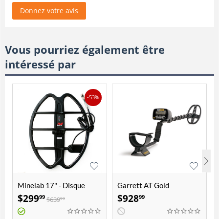
Donnez votre avis
Vous pourriez également être
intéressé par
-53%
Minelab 17'' - Disque
Garrett AT Gold
intelligent pour CTX 3030
$
299
$
928
99
99
$
639
99