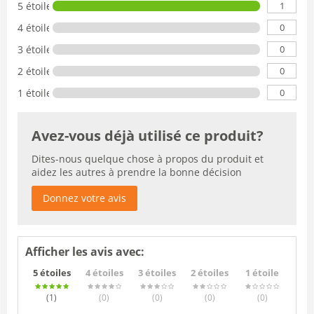
1
5 étoiles
0
4 étoiles
0
3 étoiles
0
2 étoiles
0
1 étoile
Avez-vous déjà utilisé ce produit?
Dites-nous quelque chose à propos du produit et
aidez les autres à prendre la bonne décision
Donnez votre avis
Afficher les avis avec:
5 étoiles
4 étoiles
3 étoiles
2 étoiles
1 étoile
(1
)
(0
)
(0
)
(0
)
(0
)