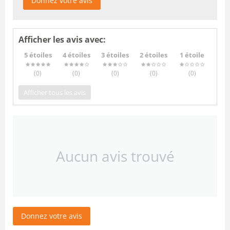
Donnez votre avis
Afficher les avis avec:
5 étoiles
4 étoiles
3 étoiles
2 étoiles
1 étoile
(0
)
(0
)
(0
)
(0
)
(0
)
Afficher tous les avis
Aucun avis trouvé
Donnez votre avis