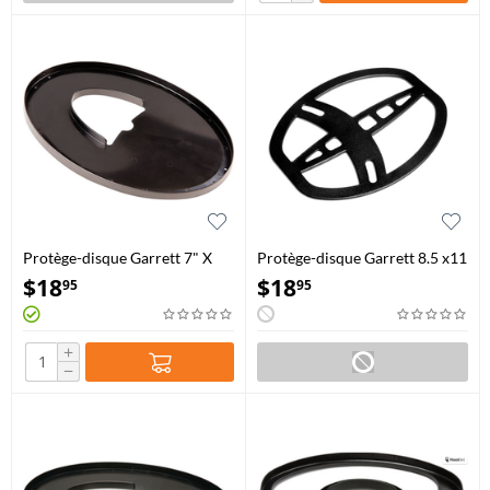
Protège-disque Garrett 7" X
Protège-disque Garrett 8.5 x11
10"
$
18
$
18
95
95
+
−