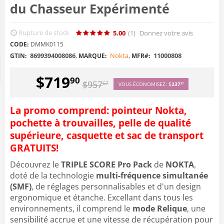
du Chasseur Expérimenté
Rupture de stock
5.00
(1
)
Donnez votre avis
CODE:
DMMK0115
8699394008086
,
Nokta
,
11000808
GTIN:
MARQUE:
MFR#:
$
719
90
$
957
67
VOUS ÉCONOMISEZ:
$
237
77
La promo comprend: pointeur Nokta,
pochette à trouvailles, pelle de qualité
supérieure, casquette et sac de transport
GRATUITS!
Découvrez le
TRIPLE SCORE Pro Pack
de
NOKTA
,
doté de la technologie
multi-fréquence simultanée
(SMF)
, de réglages personnalisables et d'un design
ergonomique et étanche. Excellant dans tous les
environnements, il comprend le
mode Relique
, une
sensibilité accrue et une vitesse de récupération pour