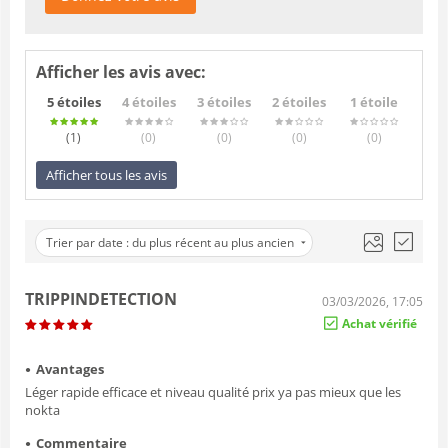
Afficher les avis avec:
5 étoiles
4 étoiles
3 étoiles
2 étoiles
1 étoile
(1
)
(0
)
(0
)
(0
)
(0
)
Afficher tous les avis
Trier par date : du plus récent au plus ancien
TRIPPINDETECTION
03/03/2026, 17:05
Achat vérifié
Avantages
Léger rapide efficace et niveau qualité prix ya pas mieux que les
nokta
Commentaire