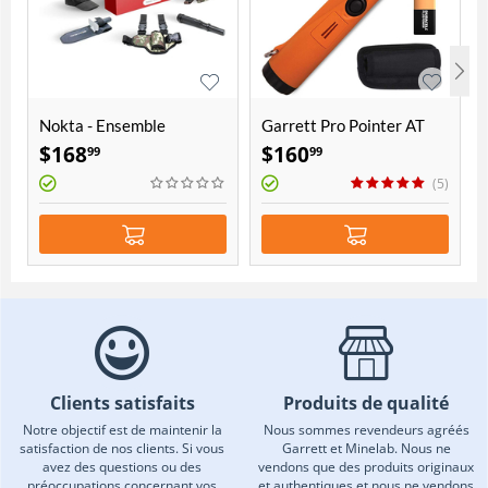
Nokta - Ensemble
Garrett Pro Pointer AT
d'accessoires Avantage
$
168
$
160
99
99
(5)
Clients satisfaits
Produits de qualité
Notre objectif est de maintenir la
Nous sommes revendeurs agréés
satisfaction de nos clients. Si vous
Garrett et Minelab. Nous ne
avez des questions ou des
vendons que des produits originaux
préoccupations concernant vos
et authentiques et nous ne vendons