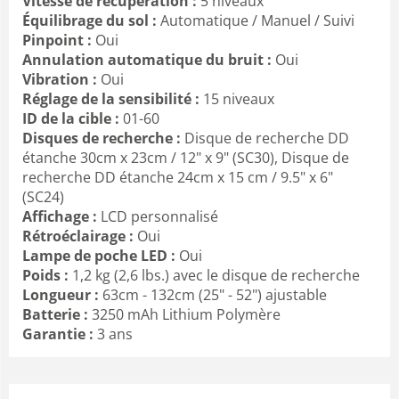
Vitesse de récupération :
5 niveaux
Équilibrage du sol :
Automatique / Manuel / Suivi
Pinpoint :
Oui
Annulation automatique du bruit :
Oui
Vibration :
Oui
Réglage de la sensibilité :
15 niveaux
ID de la cible :
01-60
Disques de recherche :
Disque de recherche DD
étanche 30cm x 23cm / 12" x 9" (SC30), Disque de
recherche DD étanche 24cm x 15 cm / 9.5" x 6"
(SC24)
Affichage :
LCD personnalisé
Rétroéclairage :
Oui
Lampe de poche LED :
Oui
Poids :
1,2 kg (2,6 lbs.) avec le disque de recherche
Longueur :
63cm - 132cm (25" - 52") ajustable
Batterie :
3250 mAh Lithium Polymère
Garantie :
3 ans