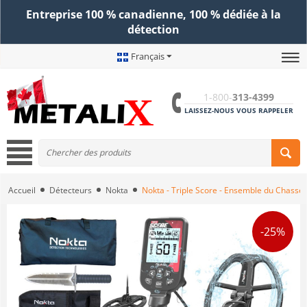
Entreprise 100 % canadienne, 100 % dédiée à la
détection
Français
1-800-
313-4399
LAISSEZ-NOUS VOUS RAPPELER
Accueil
Détecteurs
Nokta
Nokta - Triple Score - Ensemble du Chasse
-25%