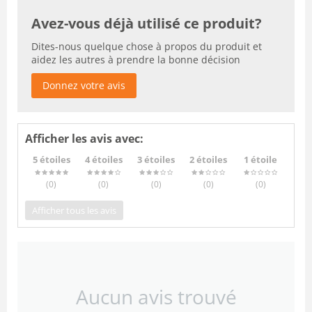
Avez-vous déjà utilisé ce produit?
Dites-nous quelque chose à propos du produit et
aidez les autres à prendre la bonne décision
Donnez votre avis
Afficher les avis avec:
5 étoiles
4 étoiles
3 étoiles
2 étoiles
1 étoile
(0
)
(0
)
(0
)
(0
)
(0
)
Afficher tous les avis
Aucun avis trouvé