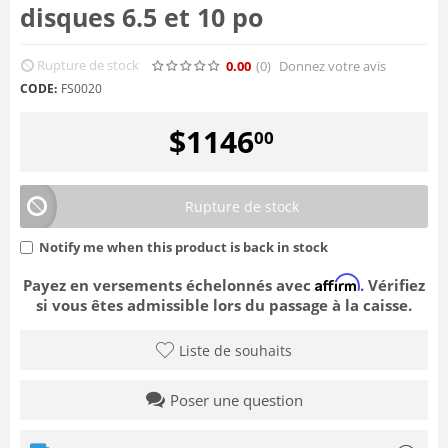
disques 6.5 et 10 po
Rupture de stock
0.00
(0
)
Donnez votre avis
CODE:
FS0020
$
1146
00
Rupture de stock
Notify me when this product is back in stock
Affirm
Payez en versements échelonnés avec
. Vérifiez
si vous êtes admissible lors du passage à la caisse.
Liste de souhaits
Poser une question