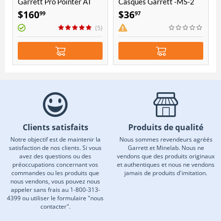
Garrett Pro Pointer AT
Casques Garrett -MS-2
(1/4 po)
$
160
$
36
99
97
(5)
Clients satisfaits
Produits de qualité
Notre objectif est de maintenir la
Nous sommes revendeurs agréés
satisfaction de nos clients. Si vous
Garrett et Minelab. Nous ne
avez des questions ou des
vendons que des produits originaux
préoccupations concernant vos
et authentiques et nous ne vendons
commandes ou les produits que
jamais de produits d'imitation.
nous vendons, vous pouvez nous
appeler sans frais au 1-800-313-
4399 ou utiliser le formulaire "nous
contacter".