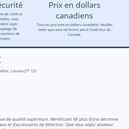
curité
Prix en dollars
canadiens
te de crédit et
nelles, nous
ockets Layer
Tous les prix sont en dollars canadiens. Veuillez
cryptage de
noter que nous ne livrons pas à l'extérieur du
ansactions de
Canada.
risées.
X
uébec, Canada J7T 1Z3
ux de qualité supérieure. Bénéficiant de plus d’une décennie
aux et d’accessoires de détection. Que vous soyez amateur