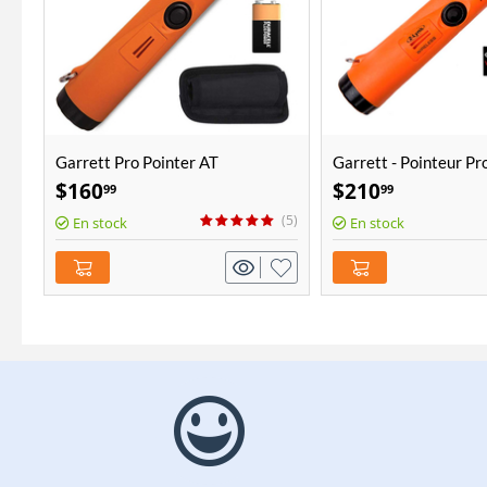
Garrett Pro Pointer AT
Garrett - Pointeur Pr
avec Z-Lynk
$
160
$
210
99
99
(5)
En stock
En stock