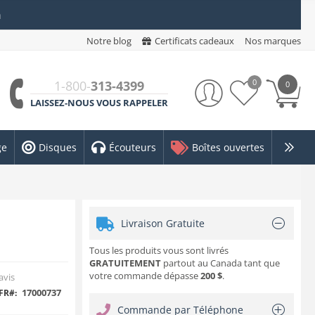
n
Notre blog
Certificats cadeaux
Nos marques
0
1-800-
313-4399
0
LAISSEZ-NOUS VOUS RAPPELER
ge
Disques
Écouteurs
Boîtes ouvertes
Livraison Gratuite
Tous les produits vous sont livrés
GRATUITEMENT
partout au Canada tant que
votre commande dépasse
200 $
.
avis
17000737
FR#:
Commande par Téléphone