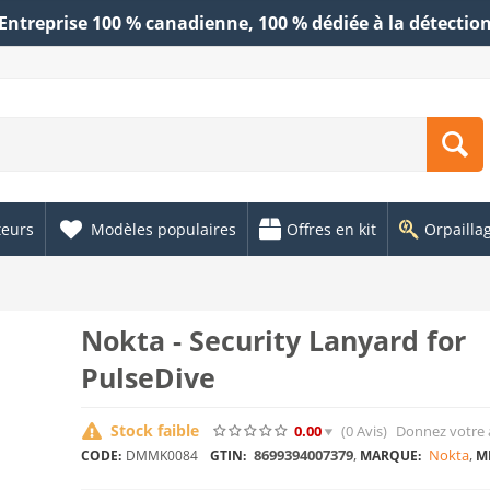
Entreprise 100 % canadienne, 100 % dédiée à la détectio
teurs
Modèles populaires
Offres en kit
Orpailla
Nokta - Security Lanyard for
PulseDive
Stock faible
0.00
(0
Avis
)
Donnez votre 
8699394007379
,
Nokta
,
CODE:
DMMK0084
GTIN:
MARQUE:
M