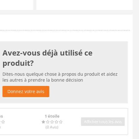
Avez-vous déjà utilisé ce
produit?
Dites-nous quelque chose à propos du produit et aidez
les autres à prendre la bonne décision
Donnez votre avis
es
1 étoile
Afficher tous les avis
)
(0
Avis
)