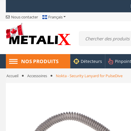
Nous contacter
Français
NOS PRODUITS
Détecteurs
Pinpoin
Accueil
Accessoires
Nokta - Security Lanyard for PulseDive