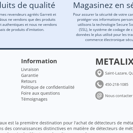
uits de qualité
Magasinez en sé
es revendeurs agréés Garrett et
Pour assurer la sécurité de votre car
Nous ne vendons que des produits
protéger vos informations person
et authentiques et nous ne vendons
utilisons la technologie Secure S
ais de produits d'imitation.
(SSL), le système de codage de 
données le plus utilisé pour les tr
commerce électronique sécu
METALI
Information
Livraison
Saint-Lazare, Q
Garantie
Retours
450-218-1085
Politique de confidentialité
Foire aux questions
Nous contacter
Témoignages
aux est la première destination pour l'achat de détecteurs de méta
ns des connaissances distinctives en matière de détecteurs de mét