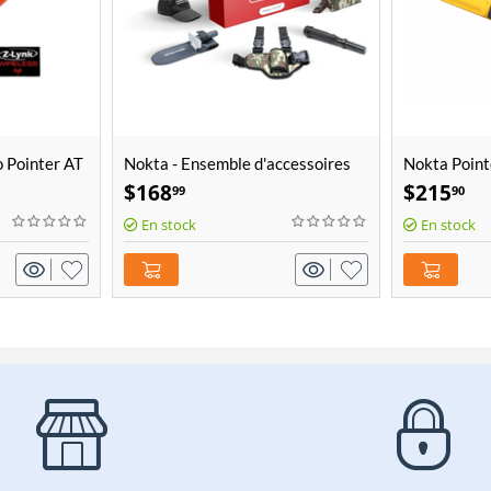
o Pointer AT
Nokta - Ensemble d'accessoires
Nokta Poin
Avantage
$
168
$
215
99
90
En stock
En stock