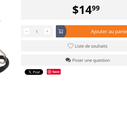
$
14
99
Ajouter au panie
−
+
Liste de souhaits
Poser une question
Save