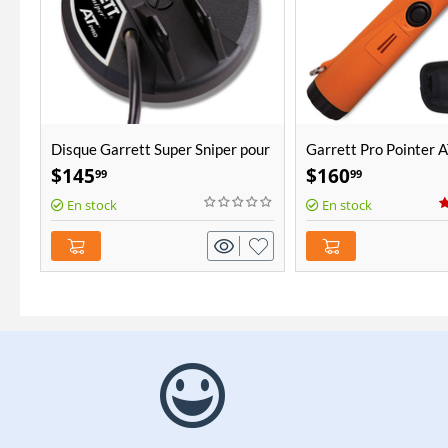
Disque Garrett Super Sniper pour
Garrett Pro Pointer 
AT Pro / Gold 4.5''
$
145
$
160
99
99
En stock
En stock