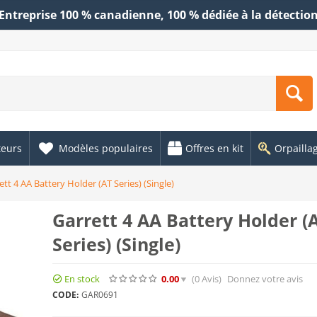
Entreprise 100 % canadienne, 100 % dédiée à la détectio
teurs
Modèles populaires
Offres en kit
Orpailla
ett 4 AA Battery Holder (AT Series) (Single)
Garrett 4 AA Battery Holder (
Series) (Single)
En stock
0.00
(0
Avis
)
Donnez votre avis
CODE:
GAR0691