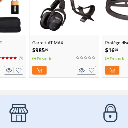
AT
Garrett AT MAX
Protège-dis
$
985
$
16
99
95
(5)
En stock
En stock