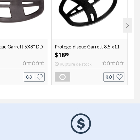
que Garrett 5X8" DD
Protège-disque Garrett 8.5 x11
En
Ga
$
18
$
95
Rupture de stock