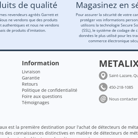
uits de qualité
Magasinez en sé
es revendeurs agréés Garrett et
Pour assurer la sécurité de votre car
Nous ne vendons que des produits
protéger vos informations person
et authentiques et nous ne vendons
utilisons la technologie Secure S
ais de produits d'imitation.
(SSL), le système de codage de 
données le plus utilisé pour les tr
commerce électronique sécu
METALI
Information
Livraison
Saint-Lazare, Q
Garantie
Retours
450-218-1085
Politique de confidentialité
Foire aux questions
Nous contacter
Témoignages
aux est la première destination pour l'achat de détecteurs de méta
ns des connaissances distinctives en matière de détecteurs de mét