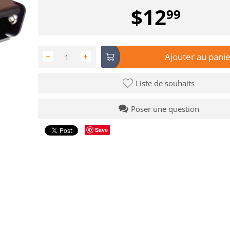
$
12
99
Ajouter au panie
−
+
Liste de souhaits
Poser une question
Save