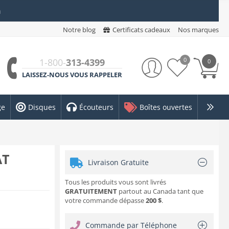
n
Notre blog
Certificats cadeaux
Nos marques
0
1-800-
313-4399
0
LAISSEZ-NOUS VOUS RAPPELER
ge
Disques
Écouteurs
Boîtes ouvertes
AT
Livraison Gratuite
Tous les produits vous sont livrés
GRATUITEMENT
partout au Canada tant que
votre commande dépasse
200 $
.
Commande par Téléphone