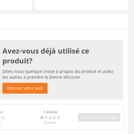
Avez-vous déjà utilisé ce
produit?
Dites-nous quelque chose à propos du produit et aidez
les autres à prendre la bonne décision
Donnez votre avis
es
1 étoile
Afficher tous les avis
)
(0
Avis
)