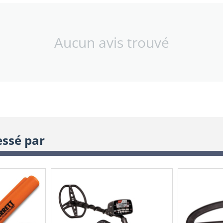
Aucun avis trouvé
essé par