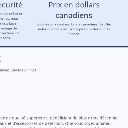
curité
Prix en dollars
canadiens
te de crédit et
nelles, nous
ockets Layer
Tous les prix sont en dollars canadiens. Veuillez
cryptage de
noter que nous ne livrons pas à l'extérieur du
ansactions de
Canada.
risées.
X
uébec, Canada J7T 1Z3
ux de qualité supérieure. Bénéficiant de plus d’une décennie
aux et d’accessoires de détection. Que vous soyez amateur