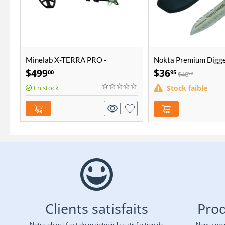
Minelab X-TERRA PRO -
Nokta Premium Digg
Détecteur de métaux étanche
$
499
$
36
00
95
$
48
99
En stock
Stock faible
Clients satisfaits
Prod
Notre objectif est de maintenir la satisfaction de
Nous somm