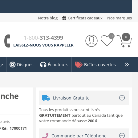
n
Notre blog
Certificats cadeaux
Nos marques
0
1-800-
313-4399
0
LAISSEZ-NOUS VOUS RAPPELER
ge
Disques
Écouteurs
Boîtes ouvertes
anche
Livraison Gratuite
Tous les produits vous sont livrés
GRATUITEMENT
partout au Canada tant que
votre commande dépasse
200 $
.
e avis
17000171
FR#:
Commande par Téléphone