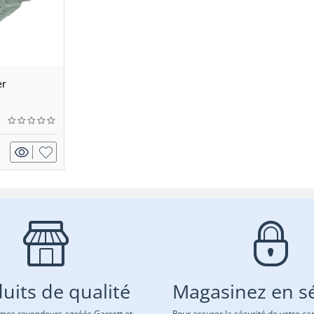
er
uits de qualité
Magasinez en sé
es revendeurs agréés Garrett et
Pour assurer la sécurité de votre car