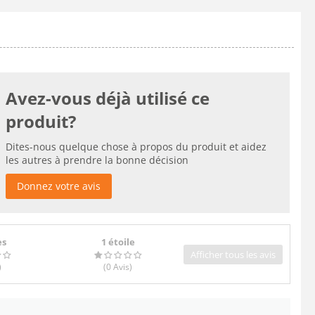
Avez-vous déjà utilisé ce
produit?
Dites-nous quelque chose à propos du produit et aidez
les autres à prendre la bonne décision
Donnez votre avis
es
1 étoile
Afficher tous les avis
)
(0
Avis
)