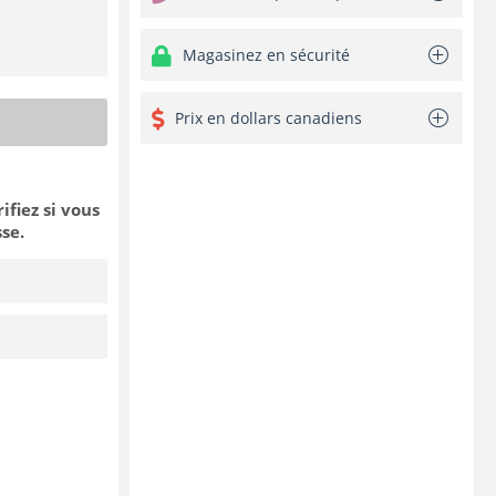
Magasinez en sécurité
Prix en dollars canadiens
rifiez si vous
se.