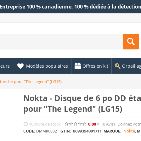
Entreprise 100 % canadienne, 100 % dédiée à la détectio
teurs
Modèles populaires
Offres en kit
Orpailla
étanche pour "The Legend" (LG15)
Nokta - Disque de 6 po DD ét
pour "The Legend" (LG15)
Rupture de stock
0.00
(0
Avis
)
Donnez votr
8699394001711
,
Nokta
,
CODE:
DMMK0082
GTIN:
MARQUE:
M