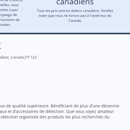
canadiens
nelles, nous
ockets Layer
Tous les prix sont en dollars canadiens. Veuillez
cryptage de
noter que nous ne livrons pas à l'extérieur du
ansactions de
Canada.
risées.
X
uébec, Canada J7T 1Z3
ux de qualité supérieure. Bénéficiant de plus d’une décennie
aux et d’accessoires de détection. Que vous soyez amateur
sélection organisée des produits les plus recherchés du