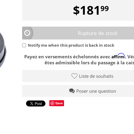
$
181
99
Rupture de stock
Notify me when this product is back in stock
Affirm
Payez en versements échelonnés avec
. Vé
êtes admissible lors du passage à la cais
Liste de souhaits
Poser une question
Save