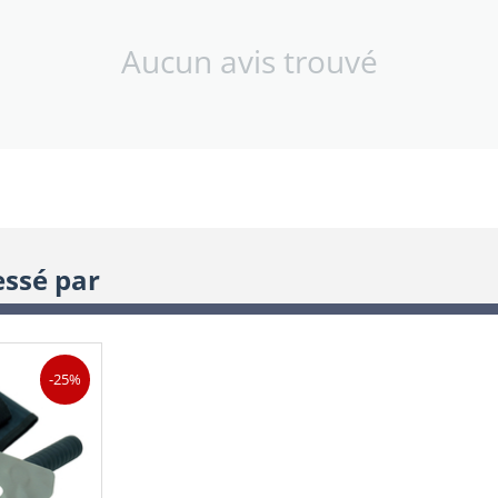
Aucun avis trouvé
essé par
-25%