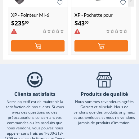
XP - Pointeur MI-6
XP - Pochette pour
trouvailles
$
235
$
43
00
00
Clients satisfaits
Produits de qualité
Notre objectif est de maintenir la
Nous sommes revendeurs agréés
satisfaction de nos clients. Si vous
Garrett et Minelab. Nous ne
avez des questions ou des
vendons que des produits originaux
préoccupations concernant vos
et authentiques et nous ne vendons
commandes ou les produits que
jamais de produits d'imitation.
nous vendons, vous pouvez nous
appeler sans frais au 1-800-313-
4399 ou utiliser le formulaire "nous