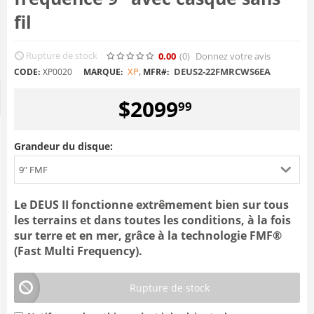
fil
Rupture de stock
0.00
(0
)
Donnez votre avis
XP
,
DEUS2-22FMRCWS6EA
CODE:
XP0020
MARQUE:
MFR#:
$
2099
99
Grandeur du disque:
9" FMF
Le DEUS II fonctionne extrêmement bien sur tous
les terrains et dans toutes les conditions, à la fois
sur terre et en mer, grâce à la technologie FMF®
(Fast Multi Frequency).
Rupture de stock