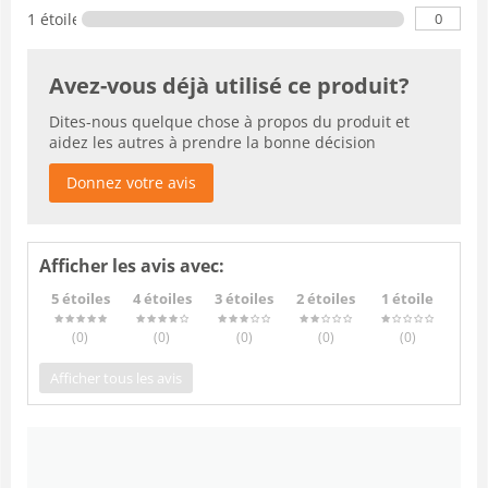
0
1 étoile
Avez-vous déjà utilisé ce produit?
Dites-nous quelque chose à propos du produit et
aidez les autres à prendre la bonne décision
Donnez votre avis
Afficher les avis avec:
5 étoiles
4 étoiles
3 étoiles
2 étoiles
1 étoile
(0
)
(0
)
(0
)
(0
)
(0
)
Afficher tous les avis