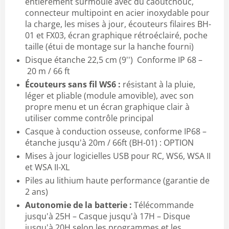
entièrement surmoulé avec du caoutchouc,
connecteur multipoint en acier inoxydable pour
la charge, les mises à jour, écouteurs filaires BH-
01 et FX03, écran graphique rétroéclairé, poche
taille (étui de montage sur la hanche fourni)
Disque étanche 22,5 cm (9'') Conforme IP 68 –
20 m / 66 ft
Écouteurs sans fil WS6 :
résistant à la pluie,
léger et pliable (module amovible), avec son
propre menu et un écran graphique clair à
utiliser comme contrôle principal
Casque à conduction osseuse, conforme IP68 –
étanche jusqu'à 20m / 66ft (BH-01) : OPTION
Mises à jour logicielles USB pour RC, WS6, WSA II
et WSA II-XL
Piles au lithium haute performance (garantie de
2 ans)
Autonomie de la batterie :
Télécommande
jusqu'à 25H – Casque jusqu'à 17H – Disque
jusqu'à 20H selon les programmes et les