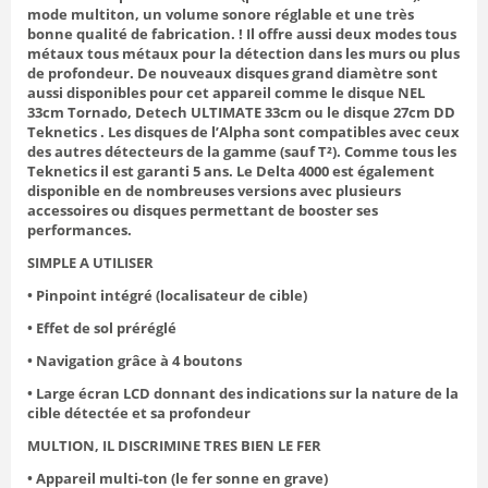
mode multiton, un volume sonore réglable et une très
bonne qualité de fabrication. ! Il offre aussi deux modes tous
métaux tous métaux pour la détection dans les murs ou plus
de profondeur. De nouveaux disques grand diamètre sont
aussi disponibles pour cet appareil comme le disque NEL
33cm Tornado, Detech ULTIMATE 33cm ou le disque 27cm DD
Teknetics . Les disques de l’Alpha sont compatibles avec ceux
des autres détecteurs de la gamme (sauf T²). Comme tous les
Teknetics il est garanti 5 ans. Le Delta 4000 est également
disponible en de nombreuses versions avec plusieurs
accessoires ou disques permettant de booster ses
performances.
SIMPLE A UTILISER
• Pinpoint intégré (localisateur de cible)
• Effet de sol préréglé
• Navigation grâce à 4 boutons
• Large écran LCD donnant des indications sur la nature de la
cible détectée et sa profondeur
MULTION, IL DISCRIMINE TRES BIEN LE FER
• Appareil multi-ton (le fer sonne en grave)