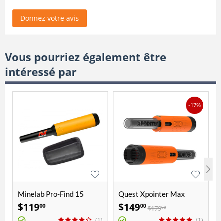
Donnez votre avis
Vous pourriez également être
intéressé par
-17%
Minelab Pro-Find 15
Quest Xpointer Max
$
119
$
149
00
00
$
179
00
(1)
(1)