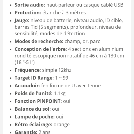
Sortie audio:
haut-parleur ou casque câblé USB
Protection:
étanche à 3 mètres
Jauge:
niveau de batterie, niveau audio, ID cible,
barres Tid (5 segments), profondeur, niveau de
sensibilité, modes de détection
Modes de recherche:
champ, or, parc
Conception de l'arbre:
4 sections en aluminium
rond télescopique non rotatif de 46 cm à 130 cm
(18 "-51")
Fréquence:
simple 12khz
Target ID Range:
1 ~ 99
Accoudoir:
fen forme de U avec tenue
Poids de l'unité:
1.1kg
Fonction PINPOINT:
oui
Balance du sol:
oui
Lampe de poche:
oui
Rétro-éclairage:
orange
Garantie:
2 ans