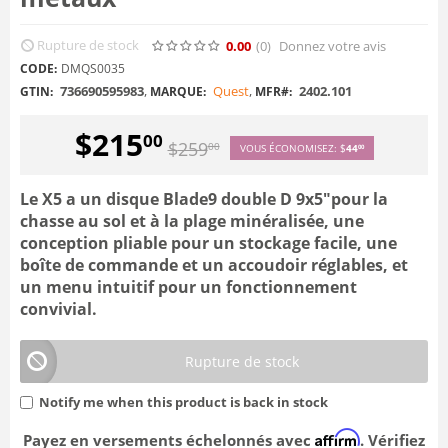
Rupture de stock
0.00
(0
)
Donnez votre avis
CODE:
DMQS0035
736690595983
,
Quest
,
2402.101
GTIN:
MARQUE:
MFR#:
$
215
00
$
259
00
VOUS ÉCONOMISEZ:
$
44
00
Le X5 a un disque Blade9 double D 9x5"pour la
chasse au sol et à la plage minéralisée, une
conception pliable pour un stockage facile, une
boîte de commande et un accoudoir réglables, et
un menu intuitif pour un fonctionnement
convivial.
Rupture de stock
Notify me when this product is back in stock
Affirm
Payez en versements échelonnés avec
. Vérifiez