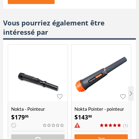
Vous pourriez également être
intéressé par
Nokta - Pointeur
Nokta Pointer - pointeur
PulseDive
étanche
$
179
$
143
95
90
(1)