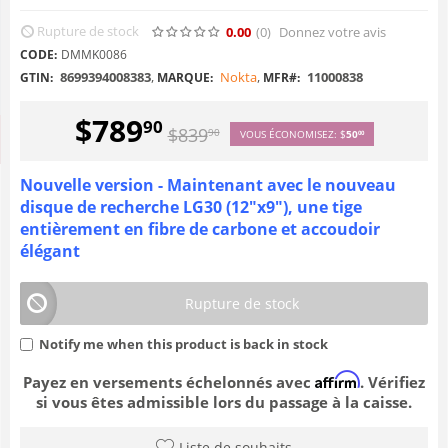
Rupture de stock
0.00
(0
)
Donnez votre avis
CODE:
DMMK0086
8699394008383
,
Nokta
,
11000838
GTIN:
MARQUE:
MFR#:
$
789
90
$
839
90
VOUS ÉCONOMISEZ:
$
50
00
Nouvelle version - Maintenant avec le nouveau
disque de recherche LG30 (12"x9"), une tige
entièrement en fibre de carbone et accoudoir
élégant
Rupture de stock
Notify me when this product is back in stock
Affirm
Payez en versements échelonnés avec
. Vérifiez
si vous êtes admissible lors du passage à la caisse.
Liste de souhaits