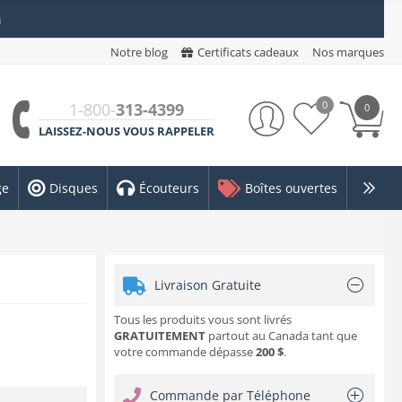
n
Notre blog
Certificats cadeaux
Nos marques
0
1-800-
313-4399
0
LAISSEZ-NOUS VOUS RAPPELER
ge
Disques
Écouteurs
Boîtes ouvertes
Livraison Gratuite
Tous les produits vous sont livrés
GRATUITEMENT
partout au Canada tant que
votre commande dépasse
200 $
.
Commande par Téléphone