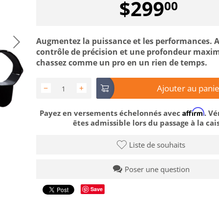
$
299
00
Augmentez la puissance et les performances. 
contrôle de précision et une profondeur maxim
chassez comme un pro en un rien de temps.
Ajouter au panie
−
+
Affirm
Payez en versements échelonnés avec
. Vé
êtes admissible lors du passage à la cais
Liste de souhaits
Poser une question
Save