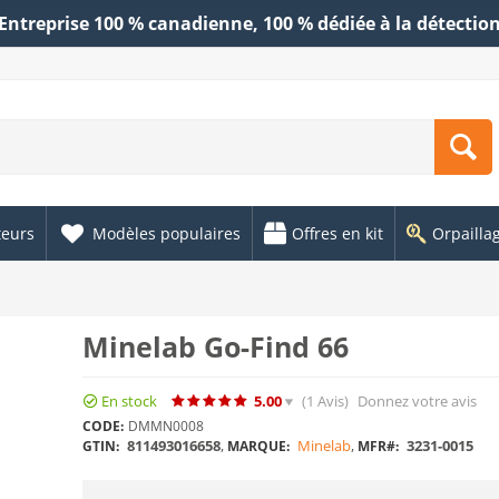
Entreprise 100 % canadienne, 100 % dédiée à la détectio
teurs
Modèles populaires
Offres en kit
Orpailla
Minelab Go-Find 66
En stock
5.00
(1
Avis
)
Donnez votre avis
CODE:
DMMN0008
811493016658
,
Minelab
,
3231-0015
GTIN:
MARQUE:
MFR#: