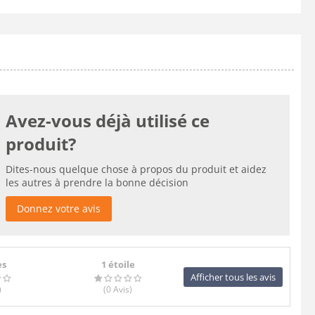
Avez-vous déjà utilisé ce
produit?
Dites-nous quelque chose à propos du produit et aidez
les autres à prendre la bonne décision
Donnez votre avis
es
1 étoile
Afficher tous les avis
)
(0
Avis
)