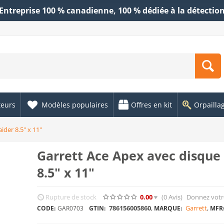
Entreprise 100 % canadienne, 100 % dédiée à la détectio
teurs
Modèles populaires
Offres en kit
Orpailla
ider 8.5" x 11"
Garrett Ace Apex avec disque
8.5" x 11"
Rupture de stock
0.00
(0
Avis
)
Donnez votr
786156005860
,
Garrett
,
CODE:
GAR0703
GTIN:
MARQUE:
MFR