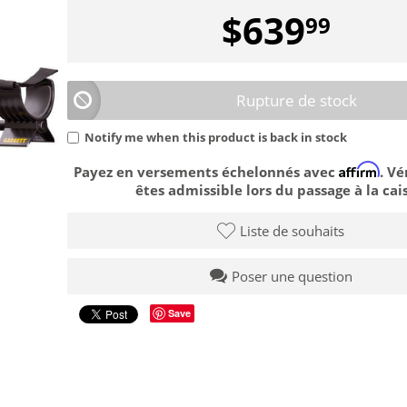
$
639
99
Rupture de stock
Notify me when this product is back in stock
Affirm
Payez en versements échelonnés avec
. Vé
êtes admissible lors du passage à la cais
Liste de souhaits
Poser une question
Save