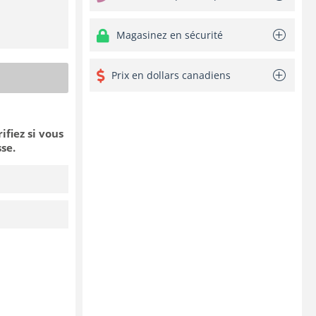
Magasinez en sécurité
Prix en dollars canadiens
rifiez si vous
se.