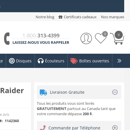
n
Notre blog
Certificats cadeaux
Nos marques
0
1-800-
313-4399
0
LAISSEZ-NOUS VOUS RAPPELER
ge
Disques
Écouteurs
Boîtes ouvertes
 Raider
Livraison Gratuite
Tous les produits vous sont livrés
GRATUITEMENT
partout au Canada tant que
votre commande dépasse
200 $
.
e avis
1142360
#:
Commande par Téléphone