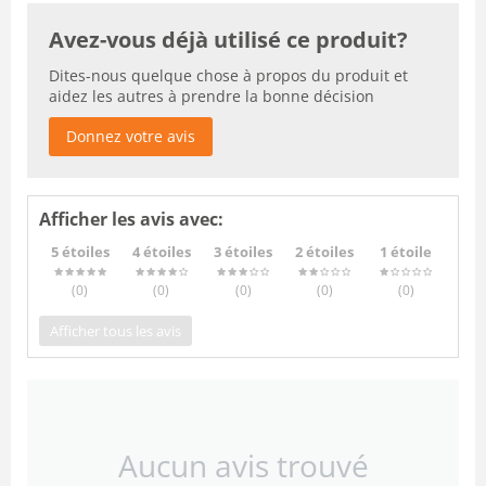
Avez-vous déjà utilisé ce produit?
Dites-nous quelque chose à propos du produit et
aidez les autres à prendre la bonne décision
Donnez votre avis
Afficher les avis avec:
5 étoiles
4 étoiles
3 étoiles
2 étoiles
1 étoile
(0
)
(0
)
(0
)
(0
)
(0
)
Afficher tous les avis
Aucun avis trouvé