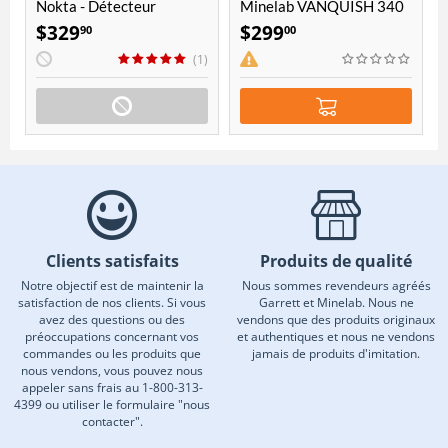
Nokta - Détecteur
Minelab VANQUISH 340
PulseDive avec disque de
$
329
$
299
90
00
8" - Jaune
(1)
Clients satisfaits
Produits de qualité
Notre objectif est de maintenir la
Nous sommes revendeurs agréés
satisfaction de nos clients. Si vous
Garrett et Minelab. Nous ne
avez des questions ou des
vendons que des produits originaux
préoccupations concernant vos
et authentiques et nous ne vendons
commandes ou les produits que
jamais de produits d'imitation.
nous vendons, vous pouvez nous
appeler sans frais au 1-800-313-
4399 ou utiliser le formulaire "nous
contacter".