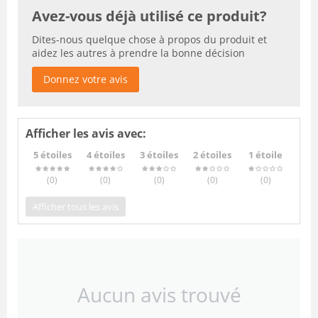
Avez-vous déjà utilisé ce produit?
Dites-nous quelque chose à propos du produit et
aidez les autres à prendre la bonne décision
Donnez votre avis
Afficher les avis avec:
5 étoiles
4 étoiles
3 étoiles
2 étoiles
1 étoile
(0
)
(0
)
(0
)
(0
)
(0
)
Afficher tous les avis
Aucun avis trouvé