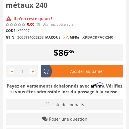
métaux 240
Il n'en reste qu'un !
0.00
(0
)
Donnez votre avis
CODE:
XP0027
3665994003238
,
XP
,
XPBACKPACK240
GTIN:
MARQUE:
MFR#:
$
86
86
−
+
Ajouter au panier
Affirm
Payez en versements échelonnés avec
. Vérifiez
si vous êtes admissible lors du passage à la caisse.
Liste de souhaits
Poser une question